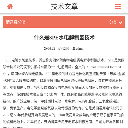
技术文章
请选择分类
分类
什么是SPE水电解制氢技术
04.22
1270
admin
SPE电解水制氢技术，其全称为固体聚合物电解质电解水制氢技术， SPE是美国
联合技术公司汉米尔顿标准部的一个注册商标，全文为（Solid PolymerElectrolyt
e），即固体聚合物电解质。SPE膜电极的核心是电催化剂直接附于膜上形成“金属
+SPE”复合膜电极结构，以离子膜固体电解质取代液体电解质，具有产物容易分
离，能抑制副反应，气相反应物直接与电极相接触而大大加速反应物的传质速度
等优点，使SPE技术融反应与分离为一体，既有很高的能量效率又能简化电池的
结构，故广泛应用于氢、甲醇燃料电池，水电解，电有机合成，二氧化碳电还
原，臭氧生产，电化学氢泵或氧泵以及传感器的制作。它是美国通用电气公司于
20世纪 50年代后期开始发展起来的，60年代初首次成功的应用于双子星宇宙飞船
的燃料电池上。70年代初，开始将其应用于电解水制氢方面，目前为世界各国制