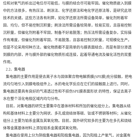
位和对氧气的析出过电位尽可能低，与膜的结合尽可能牢固。催化物质嵌入到膜
中的方法很多，有热压法、刷涂法、化学还原法和电化学还原法等，是研究此项
技术的关键。这些方法各有利弊，如化学还原法所需设备简单，催化剂附着牢
固、均匀，但不易控制沉积量；刷涂法所需设备较简单，较易实现，且容易控制
沉积量，但催化剂附着不牢固，制备不好易脱落；热压法所需设备复杂，实际操
作有难度，但催化剂附着牢固，不易脱落，且容易控制沉积量，可规模化生产。
但是不论采用何种方法，催化物质都不是简单的与膜表面结合，而是有部分渗透
到膜的内部，并与膜外部的催化物质形成连接，起着导通电流及催化活性的双重
作用。
2.2、集电器
集电器的主要作用是使去离子水与固体聚合物电解质膜(SPE膜)充分接触，把电
流均匀地引入到膜电极组件上。水的电化学反应在它们的接触面上进行。同时，
集电器还要具有良好的气液透过性和不损伤SPE膜表面形状 的特性，保证去离子
水在整个活化电极区域内均匀分布。
目前，对集电器的研究主要集中在基体材料和所加的催化组分上。集电器从结
构和基体材料上主要分为网状、多孔或烧结体等碳、钛或不锈钢等材料；从催化
组分上主要为铂系金属及其氧化物。目前，国外研究较多的主要为在多孔和烧结
体等金属基体材料上添加铂系金属或其氧化物。
集电器在使用上分为阴极集电器和阳极集电器，因为阳极上产氧气，对金属有