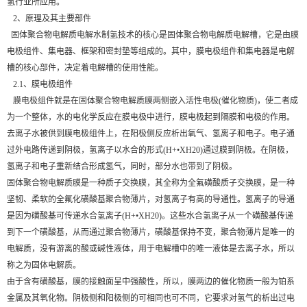
氢行业所应用。
2、原理及其主要部件
固体聚合物电解质电解水制氢技术的核心是固体聚合物电解质电解槽，它是由膜
电极组件、集电器、框架和密封垫等组成的。其中，膜电极组件和集电器是电解
槽的核心部件，决定着电解槽的使用性能。
2.1、膜电极组件
膜电极组件就是在固体聚合物电解质膜两侧嵌入活性电极(催化物质)，使二者成
为一个整体，水的电化学反应在膜电极中进行，膜电极起到隔膜和电极的作用。
去离子水被供到膜电极组件上，在阳极侧反应析出氧气、氢离子和电子。电子通
过外电路传递到阴极，氢离子以水合的形式(H+•XH20)通过膜到阴极。在阴极，
氢离子和电子重新结合形成氢气，同时，部分水也带到了阴极。
固体聚合物电解质膜是一种质子交换膜，其全称为全氟磺酸质子交换膜，是一种
坚韧、柔软的全氟化磺酸基聚合物薄片，对氢离子有高的导通性。氢离子的导通
是因为磺酸基可传递水合氢离子(H+•XH20)。这些水合氢离子从一个磺酸基传递
到下一个磺酸基，从而通过聚合物薄片，磺酸基保持不变，聚合物薄片是唯一的
电解质，没有游离的酸或碱性液体，用于电解槽中的唯一液体是去离子水，所以
称之为固体电解质。
由于含有磺酸基，膜的接触面呈中强酸性，所以，膜两边的催化物质一般为铂系
金属及其氧化物。阴极侧和阳极侧的可相同也可不同，它要求对氢气的析出过电